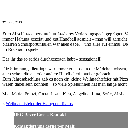
22
Dez., 2023
Zum Abschluss einer durch unfassbares Verletzungspech geprägten Vo
immer Haltung gezeigt und gut Handball gespielt – man will garnicht 
bizarren Schulsportunfällen war alles dabei – und alles auf einmal.
im Rückraum spielen.
Das ihr das so seriös durchgezogen habt – sensationell!
Die Stimmung allerdings war immer gut – denn die Mädchen wissen, d
auch schon die ein oder andere Handballerin weiter gebracht.
Zum Jahresabschluss gab es noch ein kleine Weihnachtsfeier mit Pizza
waren dabei sein konnten – so viele Spielerinnen hat man lange nicht 
Mia, Marie, Franzi, Greta, Lisan, Kira, Angelina, Lina, Sofie, Alish
«
Weihnachtsfeier der E-Jugend Teams
HSG Bever Ems – Kontakt
Kontaktiert uns gerne per Mail: