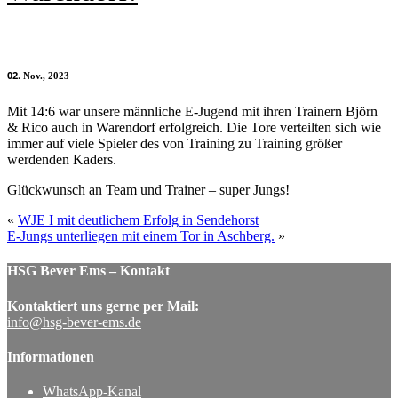
02
Nov., 2023
Mit 14:6 war unsere männliche E-Jugend mit ihren Trainern Björn
& Rico auch in Warendorf erfolgreich. Die Tore verteilten sich wie
immer auf viele Spieler des von Training zu Training größer
werdenden Kaders.
Glückwunsch an Team und Trainer – super Jungs!
«
WJE I mit deutlichem Erfolg in Sendehorst
E-Jungs unterliegen mit einem Tor in Aschberg.
»
HSG Bever Ems – Kontakt
Kontaktiert uns gerne per Mail:
info@hsg-bever-ems.de
Informationen
WhatsApp-Kanal